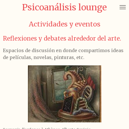
Psicoanálisis lounge
Ir
al
contenido
Actividades y eventos
principal
Reflexiones y debates alrededor del arte.
Espacios de discusión en donde compartimos ideas
de películas, novelas, pinturas, etc.